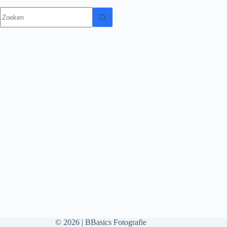
Geen
resultaten
© 2026 | BBasics Fotografie